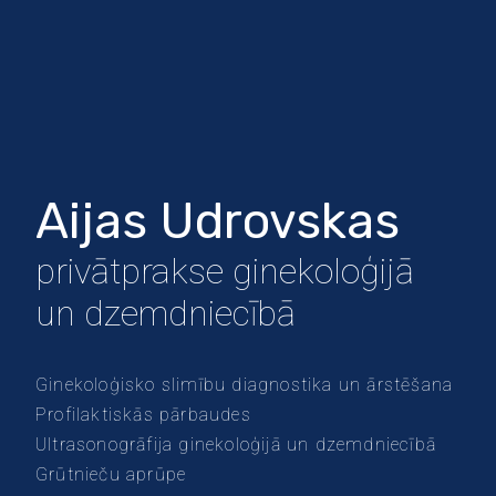
Aijas Udrovskas
privātprakse ginekoloģijā
un dzemdniecībā
Ginekoloģisko slimību diagnostika un ārstēšana
Profilaktiskās pārbaudes
Ultrasonogrāfija ginekoloģijā un dzemdniecībā
Grūtnieču aprūpe